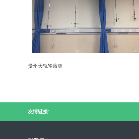
贵州天轨输液架
友情链接: