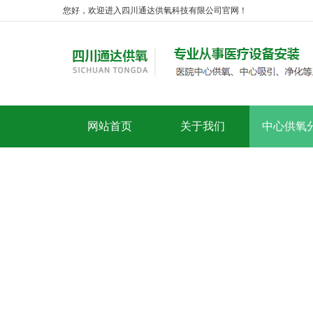
您好，欢迎进入四川通达供氧科技有限公司官网！
网站首页
关于我们
中心供氧