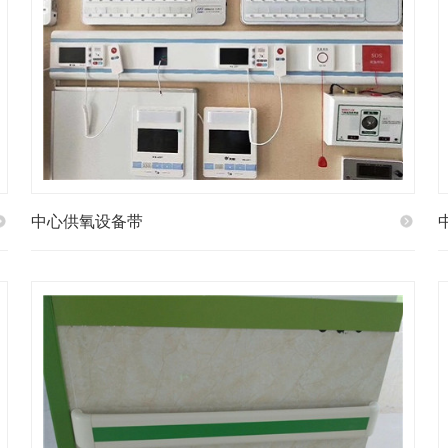
中心供氧设备带