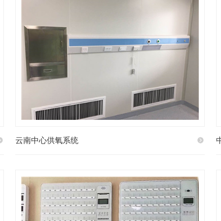
云南中心供氧系统