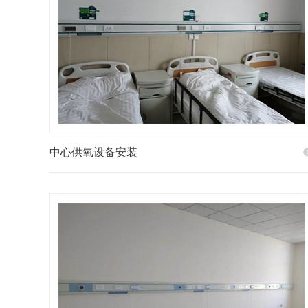
中心供氧设备安装