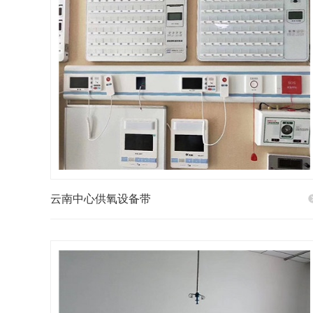
云南中心供氧设备带