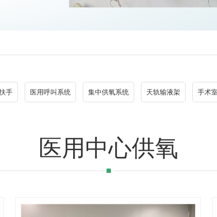
扶手
医用呼叫系统
集中供氧系统
天轨输液架
手术
医用中心供氧